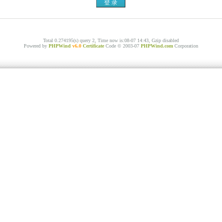
Total 0.274195(s) query 2, Time now is:08-07 14:43, Gzip disabled
Powered by
PHPWind
v6.0
Certificate
Code © 2003-07
PHPWind.com
Corporation