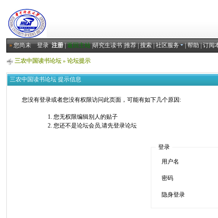
»
您尚未
登录
注册
|
返回主站
|
研究生读书
|
推荐
|
搜索
|
社区服务
|
帮助
|
订阅
三农中国读书论坛
» 论坛提示
三农中国读书论坛 提示信息
您没有登录或者您没有权限访问此页面，可能有如下几个原因:
您无权限编辑别人的贴子
您还不是论坛会员,请先登录论坛
登录
用户名
密码
隐身登录