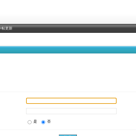
本帖更新
是
否