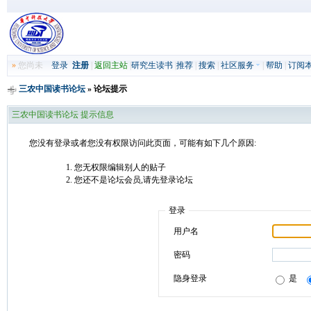
»
您尚未
登录
注册
|
返回主站
|
研究生读书
|
推荐
|
搜索
|
社区服务
|
帮助
|
订阅
三农中国读书论坛
» 论坛提示
三农中国读书论坛 提示信息
您没有登录或者您没有权限访问此页面，可能有如下几个原因:
您无权限编辑别人的贴子
您还不是论坛会员,请先登录论坛
登录
用户名
密码
隐身登录
是