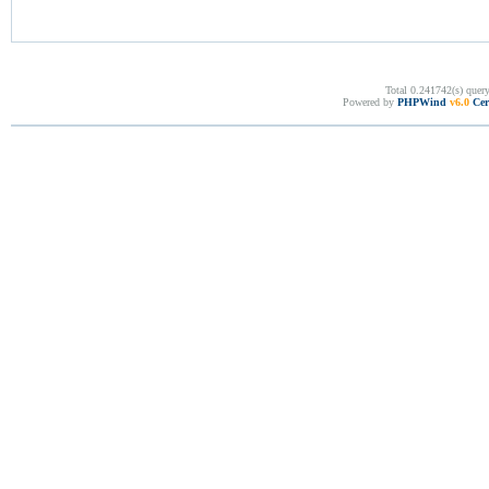
Total 0.241742(s) quer
Powered by
PHPWind
v6.0
Cer