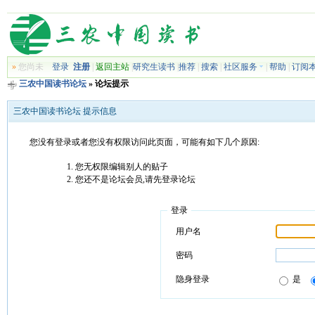
»
您尚未
登录
注册
|
返回主站
|
研究生读书
|
推荐
|
搜索
|
社区服务
|
帮助
|
订阅
三农中国读书论坛
» 论坛提示
三农中国读书论坛 提示信息
您没有登录或者您没有权限访问此页面，可能有如下几个原因:
您无权限编辑别人的贴子
您还不是论坛会员,请先登录论坛
登录
用户名
密码
隐身登录
是