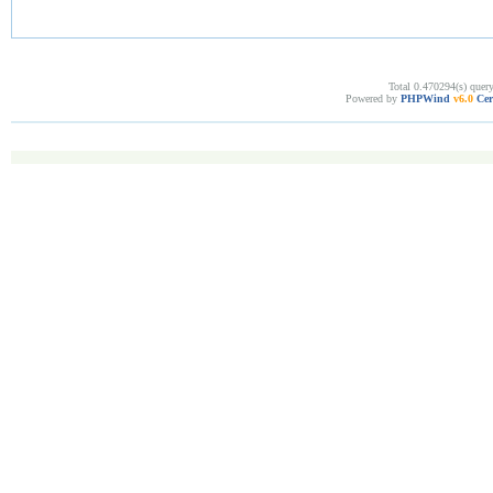
Total 0.470294(s) quer
Powered by
PHPWind
v6.0
Cer