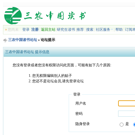
»
您尚未
登录
注册
|
返回主站
|
研究生读书
|
推荐
|
搜索
|
社区服务
|
帮助
|
订阅
三农中国读书论坛
» 论坛提示
三农中国读书论坛 提示信息
您没有登录或者您没有权限访问此页面，可能有如下几个原因:
您无权限编辑别人的贴子
您还不是论坛会员,请先登录论坛
登录
用户名
密码
隐身登录
是