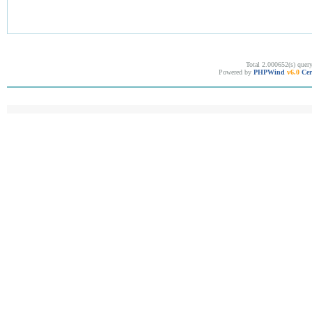
Total 2.000652(s) quer
Powered by
PHPWind
v6.0
Cer