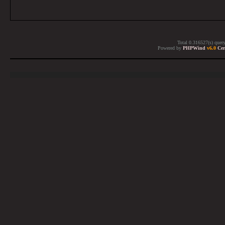
Total 0.316527(s) quer
Powered by
PHPWind
v6.0
Cer