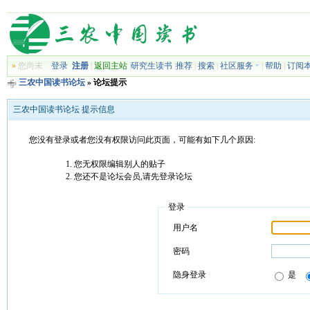
»
您尚未
登录
注册
|
返回主站
|
研究生读书
|
推荐
|
搜索
|
社区服务
|
帮助
|
订阅
三农中国读书论坛
» 论坛提示
三农中国读书论坛 提示信息
您没有登录或者您没有权限访问此页面，可能有如下几个原因:
您无权限编辑别人的贴子
您还不是论坛会员,请先登录论坛
登录
用户名
密码
隐身登录
是