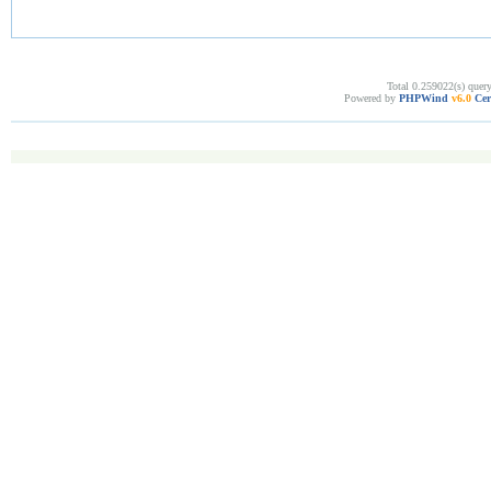
Total 0.259022(s) quer
Powered by
PHPWind
v6.0
Cer