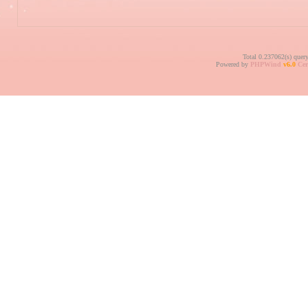
Total 0.237062(s) quer
Powered by
PHPWind
v6.0
Cer