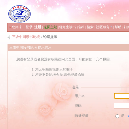
»
您尚未
登录
注册
|
返回主站
|
研究生读书
|
推荐
|
搜索
|
社区服务
|
帮助
|
订
三农中国读书论坛
» 论坛提示
三农中国读书论坛 提示信息
您没有登录或者您没有权限访问此页面，可能有如下几个原因:
您无权限编辑别人的贴子
您还不是论坛会员,请先登录论坛
登录
用户名
密码
隐身登录
是