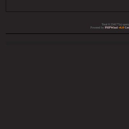
Total 0.234177(s) quer
Powered by
PHPWind
v6.0
Cer