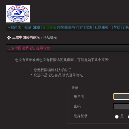
»
您尚未
登录
注册
|
返回主站
|
研究生读书
|
推荐
|
搜索
|
社区服务
|
帮助
|
订
三农中国读书论坛
» 论坛提示
三农中国读书论坛 提示信息
您没有登录或者您没有权限访问此页面，可能有如下几个原因:
您无权限编辑别人的贴子
您还不是论坛会员,请先登录论坛
登录
用户名
密码
隐身登录
是