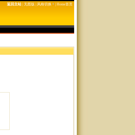
返回主站
|
无图版
|
风格切换
|
Home首页