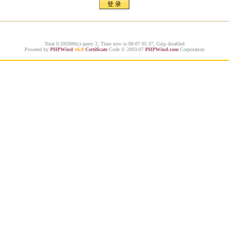
Total 0.595900(s) query 2, Time now is:08-07 05:37, Gzip disabled
Powered by
PHPWind
v6.0
Certificate
Code © 2003-07
PHPWind.com
Corporation