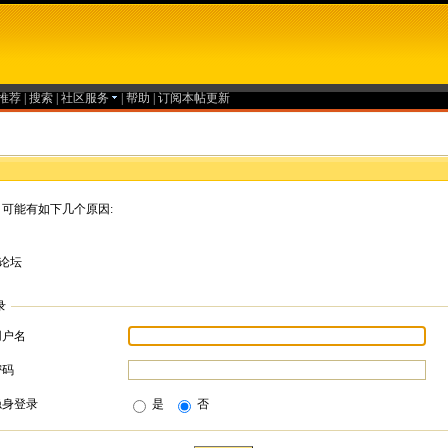
推荐
|
搜索
|
社区服务
|
帮助
|
订阅本帖更新
可能有如下几个原因:
论坛
录
用户名
密码
隐身登录
是
否