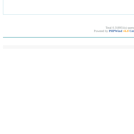
Total 0.318951(s) quer
Powered by
PHPWind
v6.0
Cer