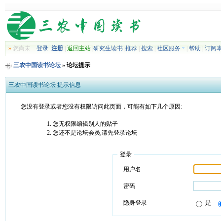
»
您尚未
登录
注册
|
返回主站
|
研究生读书
|
推荐
|
搜索
|
社区服务
|
帮助
|
订阅
三农中国读书论坛
» 论坛提示
三农中国读书论坛 提示信息
您没有登录或者您没有权限访问此页面，可能有如下几个原因:
您无权限编辑别人的贴子
您还不是论坛会员,请先登录论坛
登录
用户名
密码
隐身登录
是