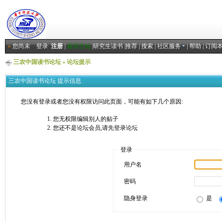
»
您尚未
登录
注册
|
返回主站
|
研究生读书
|
推荐
|
搜索
|
社区服务
|
帮助
|
订阅
三农中国读书论坛
» 论坛提示
三农中国读书论坛 提示信息
您没有登录或者您没有权限访问此页面，可能有如下几个原因:
您无权限编辑别人的贴子
您还不是论坛会员,请先登录论坛
登录
用户名
密码
隐身登录
是