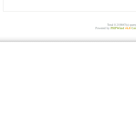
Total 0.219847(s) quer
Powered by
PHPWind
v6.0
Cer