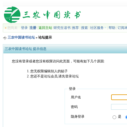
»
您尚未
登录
注册
|
返回主站
|
研究生读书
|
推荐
|
搜索
|
社区服务
|
帮助
|
订阅
三农中国读书论坛
» 论坛提示
三农中国读书论坛 提示信息
您没有登录或者您没有权限访问此页面，可能有如下几个原因:
您无权限编辑别人的贴子
您还不是论坛会员,请先登录论坛
登录
用户名
密码
隐身登录
是