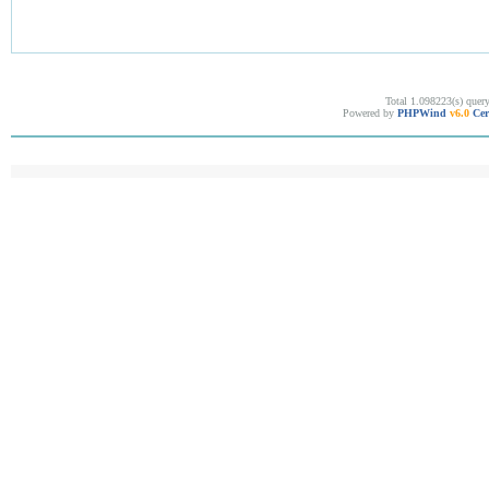
Total 1.098223(s) quer
Powered by
PHPWind
v6.0
Cer