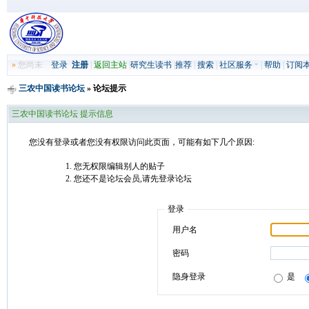
»
您尚未
登录
注册
|
返回主站
|
研究生读书
|
推荐
|
搜索
|
社区服务
|
帮助
|
订阅
三农中国读书论坛
» 论坛提示
三农中国读书论坛 提示信息
您没有登录或者您没有权限访问此页面，可能有如下几个原因:
您无权限编辑别人的贴子
您还不是论坛会员,请先登录论坛
登录
用户名
密码
隐身登录
是