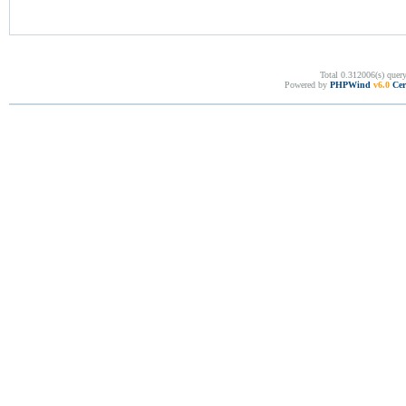
Total 0.312006(s) quer
Powered by
PHPWind
v6.0
Cer