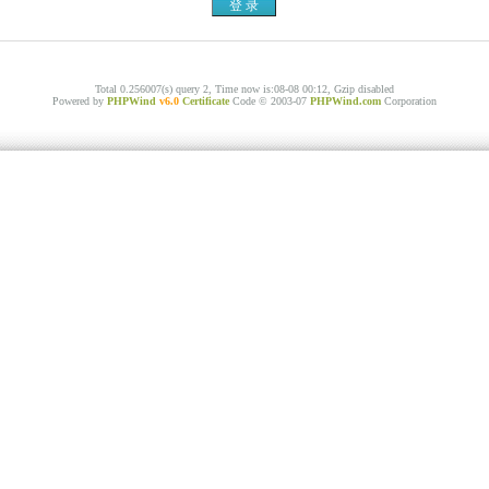
Total 0.256007(s) query 2, Time now is:08-08 00:12, Gzip disabled
Powered by
PHPWind
v6.0
Certificate
Code © 2003-07
PHPWind.com
Corporation