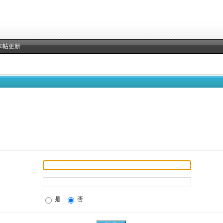
本帖更新
是
否