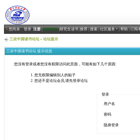
»
您尚未
登录
注册
|
返回主站
|
研究生读书
|
推荐
|
搜索
|
社区服务
|
帮助
|
订阅
三农中国读书论坛
» 论坛提示
三农中国读书论坛 提示信息
您没有登录或者您没有权限访问此页面，可能有如下几个原因:
您无权限编辑别人的贴子
您还不是论坛会员,请先登录论坛
登录
用户名
密码
隐身登录