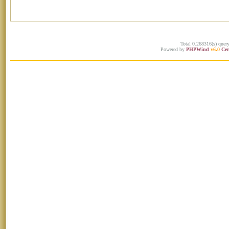
Total 0.268316(s) quer
Powered by
PHPWind
v6.0
Cer