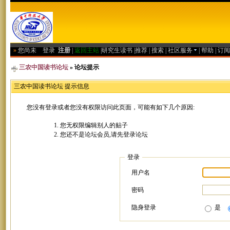
»
您尚未
登录
注册
|
返回主站
|
研究生读书
|
推荐
|
搜索
|
社区服务
|
帮助
|
订阅
三农中国读书论坛
» 论坛提示
三农中国读书论坛 提示信息
您没有登录或者您没有权限访问此页面，可能有如下几个原因:
您无权限编辑别人的贴子
您还不是论坛会员,请先登录论坛
登录
用户名
密码
隐身登录
是