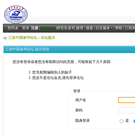
»
您尚未
登录
注册
|
返回主站
|
研究生读书
|
推荐
|
搜索
|
社区服务
|
帮助
|
订阅
三农中国读书论坛
» 论坛提示
三农中国读书论坛 提示信息
您没有登录或者您没有权限访问此页面，可能有如下几个原因:
您无权限编辑别人的贴子
您还不是论坛会员,请先登录论坛
登录
用户名
密码
隐身登录
是