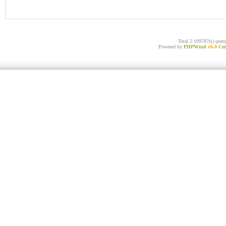
Total 2.109787(s) quer
Powered by
PHPWind
v6.0
Cer