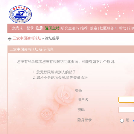
»
您尚未
登录
注册
|
返回主站
|
研究生读书
|
推荐
|
搜索
|
社区服务
|
帮助
|
订
三农中国读书论坛
» 论坛提示
三农中国读书论坛 提示信息
您没有登录或者您没有权限访问此页面，可能有如下几个原因:
您无权限编辑别人的贴子
您还不是论坛会员,请先登录论坛
登录
用户名
密码
隐身登录
是