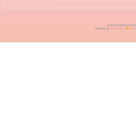
Total 0.262652(s) quer
Powered by
PHPWind
v6.0
Cer