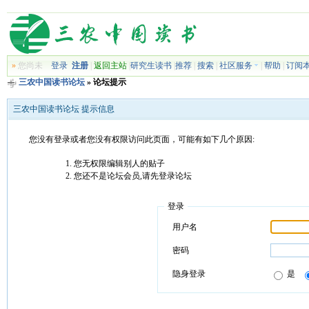
»
您尚未
登录
注册
|
返回主站
|
研究生读书
|
推荐
|
搜索
|
社区服务
|
帮助
|
订阅
三农中国读书论坛
» 论坛提示
三农中国读书论坛 提示信息
您没有登录或者您没有权限访问此页面，可能有如下几个原因:
您无权限编辑别人的贴子
您还不是论坛会员,请先登录论坛
登录
用户名
密码
隐身登录
是