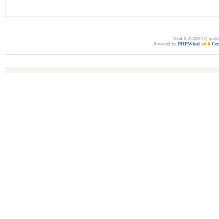
Total 0.220897(s) quer
Powered by
PHPWind
v6.0
Cer