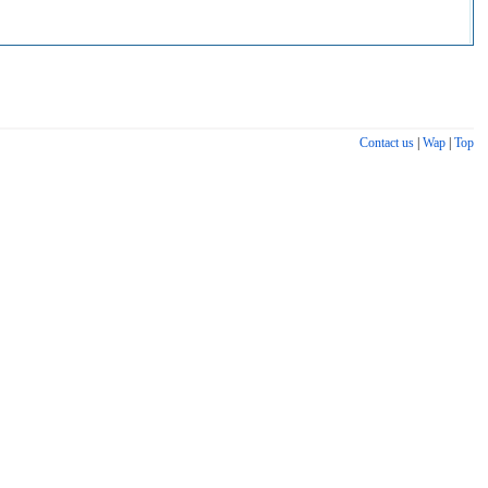
Contact us
|
Wap
|
Top