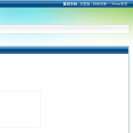
返回主站
|
无图版
|
风格切换
|
Home首页