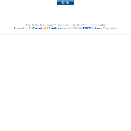
Total 0.265395(s) query 2, Time now is:08-08 22:31, Gzip disabled
Powered by
PHPWind
v6.0
Certificate
Code © 2003-07
PHPWind.com
Corporation