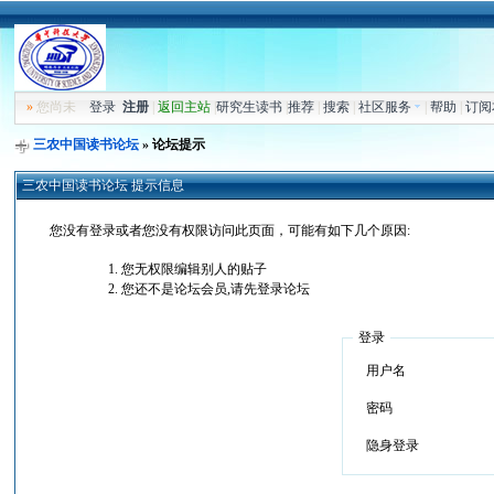
»
您尚未
登录
注册
|
返回主站
|
研究生读书
|
推荐
|
搜索
|
社区服务
|
帮助
|
订阅
三农中国读书论坛
» 论坛提示
三农中国读书论坛 提示信息
您没有登录或者您没有权限访问此页面，可能有如下几个原因:
您无权限编辑别人的贴子
您还不是论坛会员,请先登录论坛
登录
用户名
密码
隐身登录