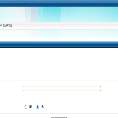
本帖更新
是
否