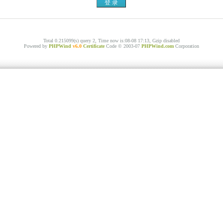
Total 0.215099(s) query 2, Time now is:08-08 17:13, Gzip disabled
Powered by
PHPWind
v6.0
Certificate
Code © 2003-07
PHPWind.com
Corporation