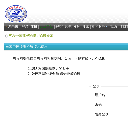
»
您尚未
登录
注册
|
返回主站
|
研究生读书
|
推荐
|
搜索
|
社区服务
|
帮助
|
订阅
三农中国读书论坛
» 论坛提示
三农中国读书论坛 提示信息
您没有登录或者您没有权限访问此页面，可能有如下几个原因:
您无权限编辑别人的贴子
您还不是论坛会员,请先登录论坛
登录
用户名
密码
隐身登录