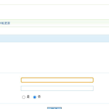
本帖更新
是
否