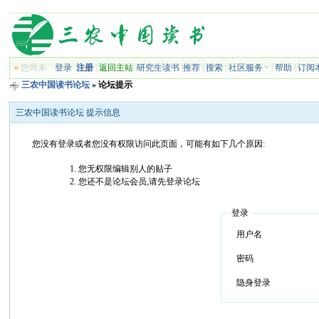
»
您尚未
登录
注册
|
返回主站
|
研究生读书
|
推荐
|
搜索
|
社区服务
|
帮助
|
订阅
三农中国读书论坛
» 论坛提示
三农中国读书论坛 提示信息
您没有登录或者您没有权限访问此页面，可能有如下几个原因:
您无权限编辑别人的贴子
您还不是论坛会员,请先登录论坛
登录
用户名
密码
隐身登录