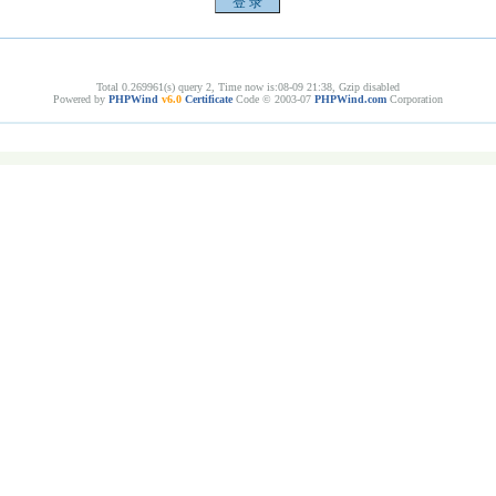
Total 0.269961(s) query 2, Time now is:08-09 21:38, Gzip disabled
Powered by
PHPWind
v6.0
Certificate
Code © 2003-07
PHPWind.com
Corporation