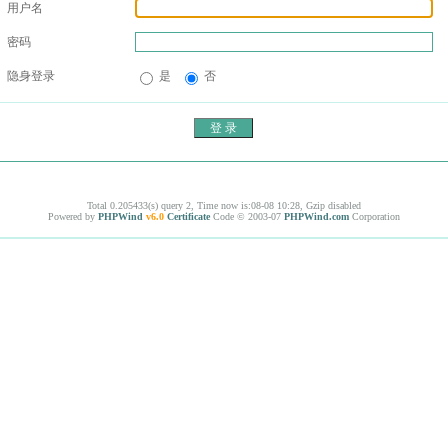
用户名
密码
隐身登录
是
否
Total 0.205433(s) query 2, Time now is:08-08 10:28, Gzip disabled
Powered by
PHPWind
v6.0
Certificate
Code © 2003-07
PHPWind.com
Corporation