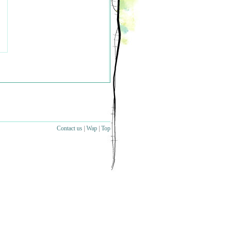
Contact us
|
Wap
|
Top