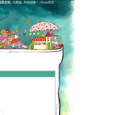
返回主站
|
无图版
|
风格切换
|
Home首页