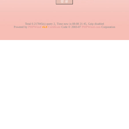
Total 0.217845(s) query 2, Time now is:08-08 21:45, Gzip disabled
Powered by
PHPWind
v6.0
Certificate
Code © 2003-07
PHPWind.com
Corporation