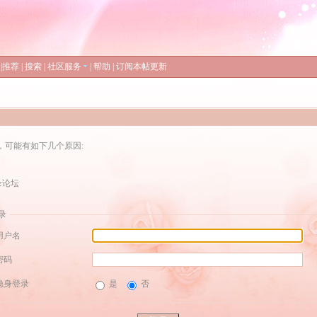
|
推荐
|
搜索
|
社区服务
|
帮助
|
订阅本帖更新
，可能有如下几个原因:
录论坛
录
用户名
密码
隐身登录
是
否