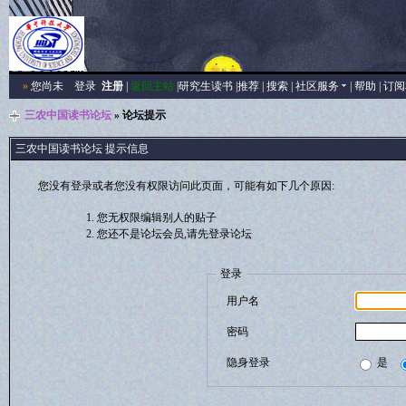
»
您尚未
登录
注册
|
返回主站
|
研究生读书
|
推荐
|
搜索
|
社区服务
|
帮助
|
订阅
三农中国读书论坛
» 论坛提示
三农中国读书论坛 提示信息
您没有登录或者您没有权限访问此页面，可能有如下几个原因:
您无权限编辑别人的贴子
您还不是论坛会员,请先登录论坛
登录
用户名
密码
隐身登录
是