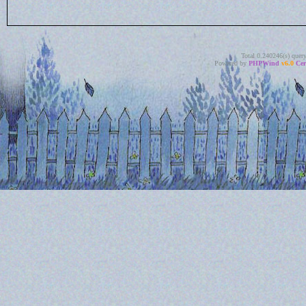
Total 0.240246(s) quer
Powered by
PHPWind
v6.0
Cer