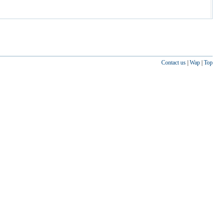
Contact us
|
Wap
|
Top