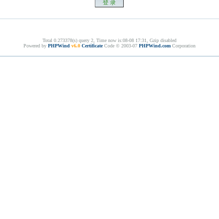
Total 0.273378(s) query 2, Time now is:08-08 17:31, Gzip disabled
Powered by
PHPWind
v6.0
Certificate
Code © 2003-07
PHPWind.com
Corporation