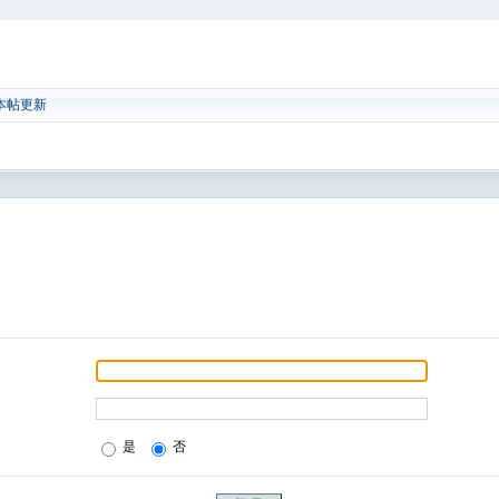
本帖更新
是
否