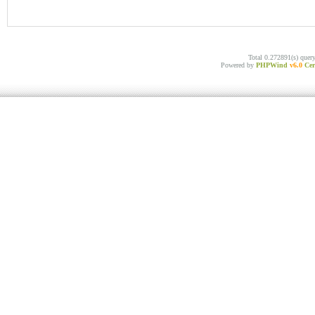
Total 0.272891(s) quer
Powered by
PHPWind
v6.0
Cer