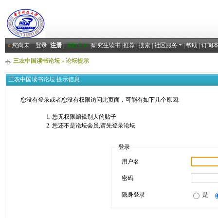
»
您尚未
登录
注册
|
返回主站
|
研究生读书
|
推荐
|
搜索
|
社区服务
|
帮助
|
订阅
三农中国读书论坛
» 论坛提示
三农中国读书论坛 提示信息
您没有登录或者您没有权限访问此页面，可能有如下几个原因:
您无权限编辑别人的贴子
您还不是论坛会员,请先登录论坛
登录
用户名
密码
隐身登录
是