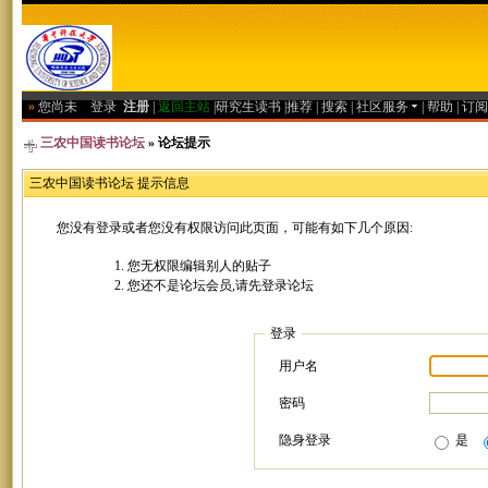
»
您尚未
登录
注册
|
返回主站
|
研究生读书
|
推荐
|
搜索
|
社区服务
|
帮助
|
订阅
三农中国读书论坛
» 论坛提示
三农中国读书论坛 提示信息
您没有登录或者您没有权限访问此页面，可能有如下几个原因:
您无权限编辑别人的贴子
您还不是论坛会员,请先登录论坛
登录
用户名
密码
隐身登录
是