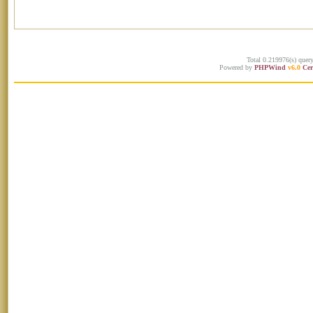
Total 0.219976(s) quer
Powered by
PHPWind
v6.0
Cer