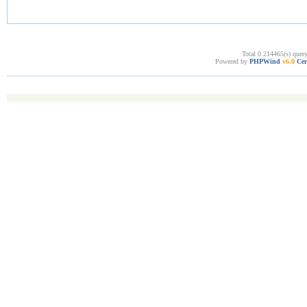
Total 0.214465(s) quer
Powered by
PHPWind
v6.0
Cer