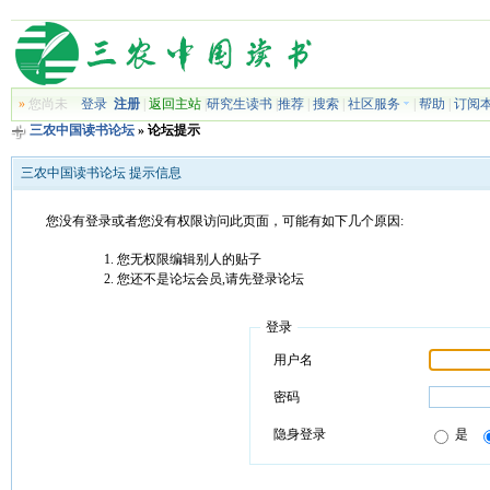
»
您尚未
登录
注册
|
返回主站
|
研究生读书
|
推荐
|
搜索
|
社区服务
|
帮助
|
订阅
三农中国读书论坛
» 论坛提示
三农中国读书论坛 提示信息
您没有登录或者您没有权限访问此页面，可能有如下几个原因:
您无权限编辑别人的贴子
您还不是论坛会员,请先登录论坛
登录
用户名
密码
隐身登录
是