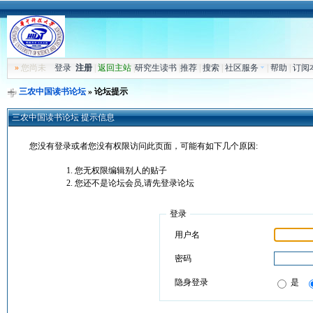
»
您尚未
登录
注册
|
返回主站
|
研究生读书
|
推荐
|
搜索
|
社区服务
|
帮助
|
订阅
三农中国读书论坛
» 论坛提示
三农中国读书论坛 提示信息
您没有登录或者您没有权限访问此页面，可能有如下几个原因:
您无权限编辑别人的贴子
您还不是论坛会员,请先登录论坛
登录
用户名
密码
隐身登录
是