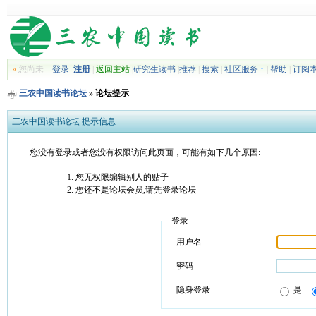
»
您尚未
登录
注册
|
返回主站
|
研究生读书
|
推荐
|
搜索
|
社区服务
|
帮助
|
订阅
三农中国读书论坛
» 论坛提示
三农中国读书论坛 提示信息
您没有登录或者您没有权限访问此页面，可能有如下几个原因:
您无权限编辑别人的贴子
您还不是论坛会员,请先登录论坛
登录
用户名
密码
隐身登录
是