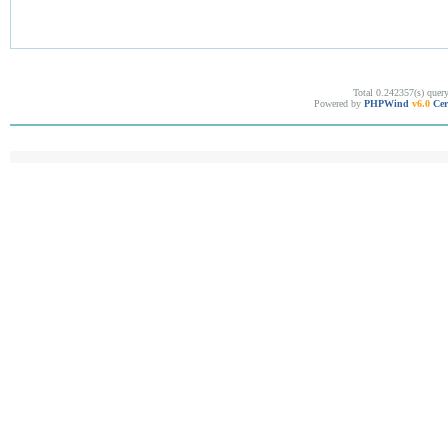
Total 0.242357(s) quer
Powered by
PHPWind
v6.0
Cer