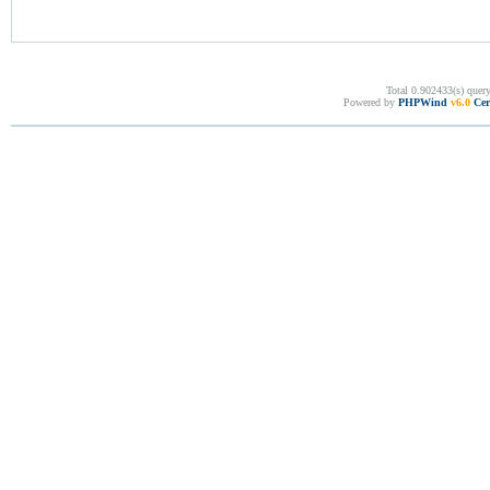
Total 0.902433(s) quer
Powered by
PHPWind
v6.0
Cer