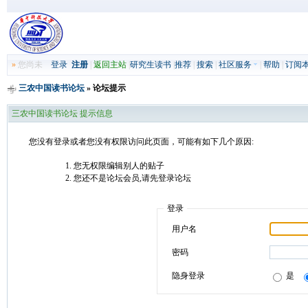
»
您尚未
登录
注册
|
返回主站
|
研究生读书
|
推荐
|
搜索
|
社区服务
|
帮助
|
订阅
三农中国读书论坛
» 论坛提示
三农中国读书论坛 提示信息
您没有登录或者您没有权限访问此页面，可能有如下几个原因:
您无权限编辑别人的贴子
您还不是论坛会员,请先登录论坛
登录
用户名
密码
隐身登录
是