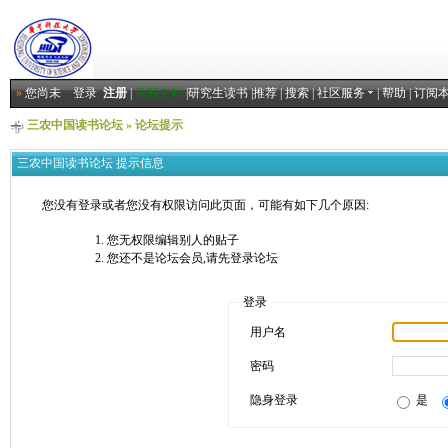
»
您尚未
登录
注册
|
返回主站
|
研究生读书
|
推荐
|
搜索
|
社区服务
|
帮助
|
订阅
三农中国读书论坛
» 论坛提示
三农中国读书论坛 提示信息
您没有登录或者您没有权限访问此页面，可能有如下几个原因:
您无权限编辑别人的贴子
您还不是论坛会员,请先登录论坛
登录
用户名
密码
隐身登录
是