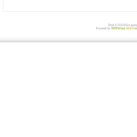
Total 0.252325(s) quer
Powered by
PHPWind
v6.0
Cer