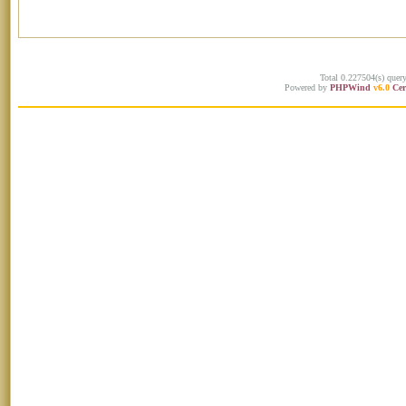
Total 0.227504(s) quer
Powered by
PHPWind
v6.0
Cer