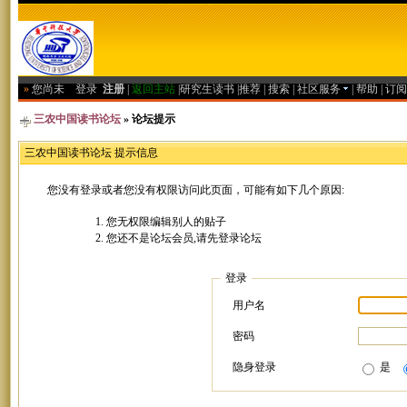
»
您尚未
登录
注册
|
返回主站
|
研究生读书
|
推荐
|
搜索
|
社区服务
|
帮助
|
订阅
三农中国读书论坛
» 论坛提示
三农中国读书论坛 提示信息
您没有登录或者您没有权限访问此页面，可能有如下几个原因:
您无权限编辑别人的贴子
您还不是论坛会员,请先登录论坛
登录
用户名
密码
隐身登录
是