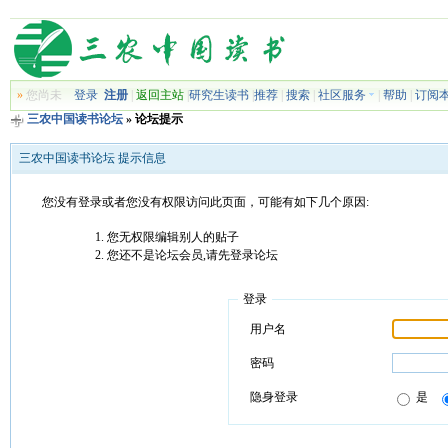
»
您尚未
登录
注册
|
返回主站
|
研究生读书
|
推荐
|
搜索
|
社区服务
|
帮助
|
订阅
三农中国读书论坛
» 论坛提示
三农中国读书论坛 提示信息
您没有登录或者您没有权限访问此页面，可能有如下几个原因:
您无权限编辑别人的贴子
您还不是论坛会员,请先登录论坛
登录
用户名
密码
隐身登录
是