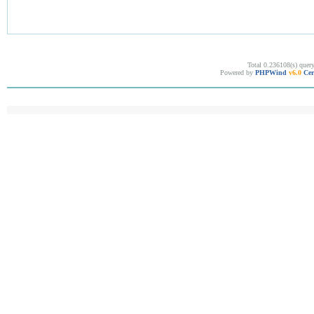
Total 0.236108(s) quer
Powered by
PHPWind
v6.0
Cer