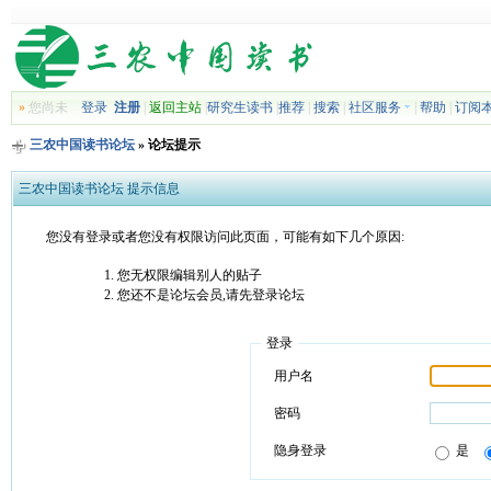
»
您尚未
登录
注册
|
返回主站
|
研究生读书
|
推荐
|
搜索
|
社区服务
|
帮助
|
订阅
三农中国读书论坛
» 论坛提示
三农中国读书论坛 提示信息
您没有登录或者您没有权限访问此页面，可能有如下几个原因:
您无权限编辑别人的贴子
您还不是论坛会员,请先登录论坛
登录
用户名
密码
隐身登录
是