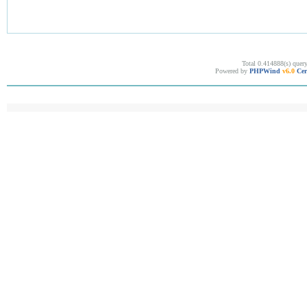
Total 0.414888(s) quer
Powered by
PHPWind
v6.0
Cer