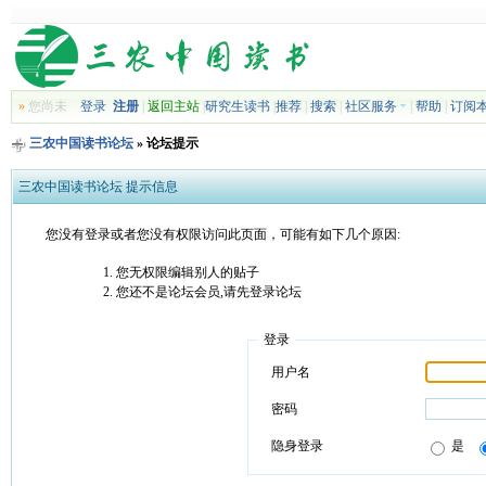
»
您尚未
登录
注册
|
返回主站
|
研究生读书
|
推荐
|
搜索
|
社区服务
|
帮助
|
订阅
三农中国读书论坛
» 论坛提示
三农中国读书论坛 提示信息
您没有登录或者您没有权限访问此页面，可能有如下几个原因:
您无权限编辑别人的贴子
您还不是论坛会员,请先登录论坛
登录
用户名
密码
隐身登录
是