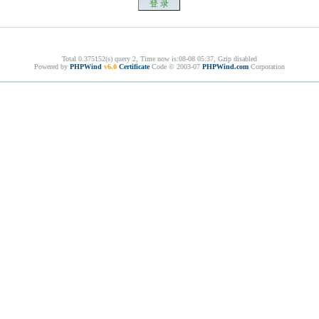
Total 0.375152(s) query 2, Time now is:08-08 05:37, Gzip disabled
Powered by
PHPWind
v6.0
Certificate
Code © 2003-07
PHPWind.com
Corporation