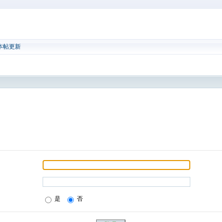
本帖更新
是
否