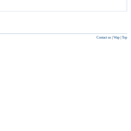
Contact us
|
Wap
|
Top