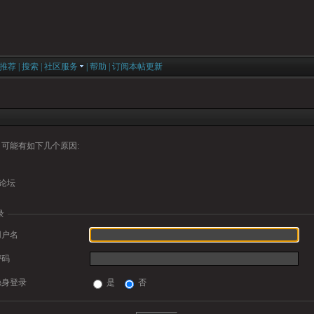
推荐
|
搜索
|
社区服务
|
帮助
|
订阅本帖更新
可能有如下几个原因:
论坛
录
用户名
密码
隐身登录
是
否