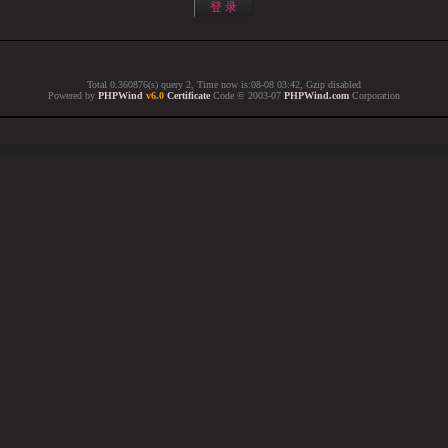
Total 0.360876(s) query 2, Time now is:08-08 03:42, Gzip disabled
Powered by
PHPWind
v6.0
Certificate
Code © 2003-07
PHPWind.com
Corporation