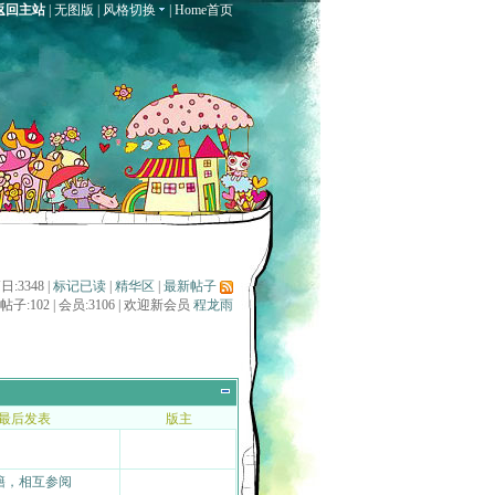
返回主站
|
无图版
|
风格切换
|
Home首页
:3348 |
标记已读
|
精华区
|
最新帖子
| 帖子:102 | 会员:3106 | 欢迎新会员
程龙雨
最后发表
版主
书籍，相互参阅