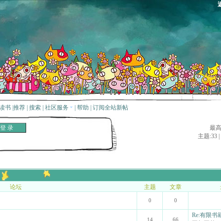
读书
|
推荐
|
搜索
|
社区服务
|
帮助
|
订阅全站新帖
最高日
主题:33 
论坛
主题
文章
0
0
Re:有限
14
66