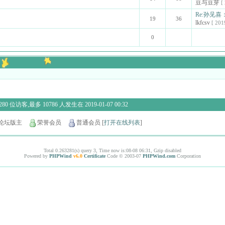
豆与豆芽
[
Re:孙见
19
36
lkfcsv
[ 201
0
80 位访客,最多 10786 人发生在 2019-01-07 00:32
论坛版主
荣誉会员
普通会员
[
打开在线列表
]
Total 0.263281(s) query 3, Time now is:08-08 06:31, Gzip disabled
Powered by
PHPWind
v6.0
Certificate
Code © 2003-07
PHPWind.com
Corporation