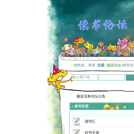
»
您尚未
登录
注册
|
返回主站
|
研究生
最近没有论坛公告
»
读书交流
读书汇
好书互借