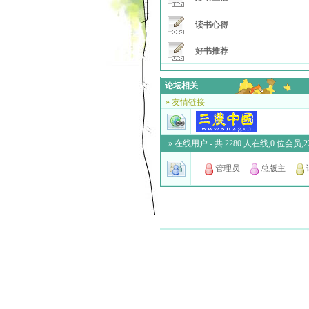
读书心得
好书推荐
论坛相关
» 友情链接
» 在线用户
- 共 2280 人在线,0 位会员,22
管理员
总版主