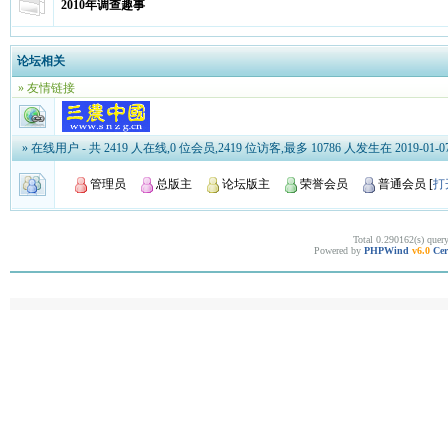
2010年调查趣事
论坛相关
» 友情链接
» 在线用户
- 共 2419 人在线,0 位会员,2419 位访客,最多 10786 人发生在 2019-01-07 
管理员
总版主
论坛版主
荣誉会员
普通会员
[
打
Total 0.290162(s) quer
Powered by
PHPWind
v6.0
Cer