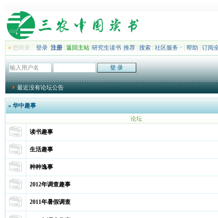
»
您尚未
登录
注册
|
返回主站
|
研究生读书
|
推荐
|
搜索
|
社区服务
|
帮助
|
订阅
最近没有论坛公告
»
华中趣事
论坛
读书趣事
生活趣事
种种逸事
2012年调查趣事
2011年暑假调查