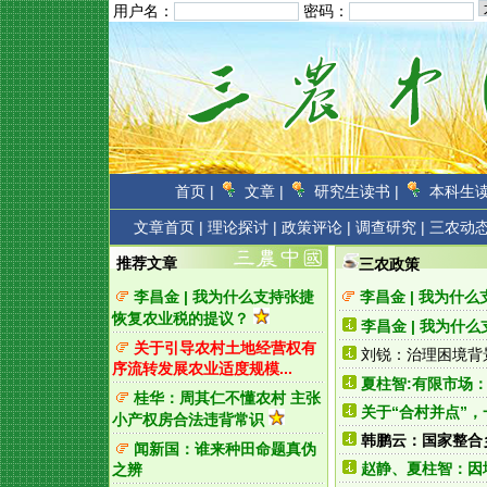
用户名：
密码：
首页 |
文章 |
研究生读书 |
本科生读
文章首页
|
理论探讨 |
政策评论 |
调查研究 |
三农动态
推荐文章
三农政策
李昌金 | 我为什么支持张捷
李昌金 | 我为什
恢复农业税的提议？
李昌金 | 我为什
关于引导农村土地经营权有
刘锐：治理困境背
序流转发展农业适度规模...
夏柱智:有限市场
桂华：周其仁不懂农村 主张
关于“合村并点”
小产权房合法违背常识
韩鹏云：国家整合
闻新国：谁来种田命题真伪
赵静、夏柱智：因
之辨