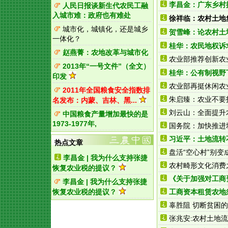
李昌金：广东乡村
人民日报谈新生代农民工融
入城市难：政府也有难处
徐祥临：农村土地
城市化，城镇化，还是城乡
贺雪峰：论农村土
一体化？
桂华：农民地权诉求
赵燕菁：农地改革与城市化
农业部推荐创新农
2013年“一号文件”（全文）
桂华：公有制视野
印发
农业部再挺休闲农
2011年全国粮食安全指数排
朱启臻：农业不要指
名发布：内蒙、吉林、黑...
刘云山：全面提升
中国粮食产量增加最快的是
1973-1977年,
国务院：加快推进
习近平：土地流转
热点文章
盘活“空心村”别变
李昌金 | 我为什么支持张捷
农村畸形文化消费
恢复农业税的提议？
《关于加强对工商
李昌金 | 我为什么支持张捷
恢复农业税的提议？
工商资本租赁农地
辜胜阻 切断贫困的
张兆安:农村土地流