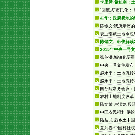
卡里姆·希迪奎：
“回流式”市民化：
桂华：政府卖地的
陈锡文:我所亲历
农业部就土地承包
陈锡文、韩俊解读2
2015年中央一号文
张英洪:城镇化要
中央一号文件发布
赵永平：土地流转
赵永平：土地流转
国务院常务会议：
农村土地制度改革
陆文荣 卢汉龙 
中国农民福利:供
陆益龙 后乡土中
童列春:中国村社