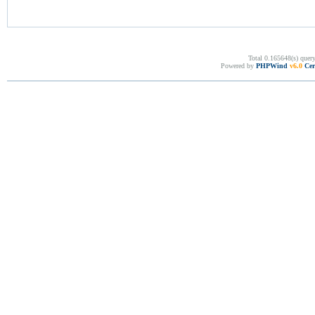
Total 0.165648(s) quer
Powered by
PHPWind
v6.0
Cer