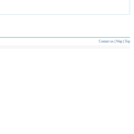
Contact us
|
Wap
|
Top