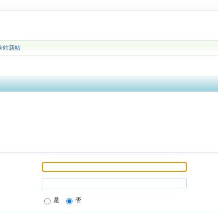
全站新帖
是
否