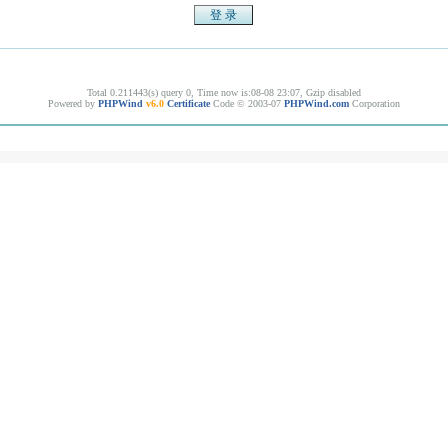
Total 0.211443(s) query 0, Time now is:08-08 23:07, Gzip disabled
Powered by
PHPWind
v6.0
Certificate
Code © 2003-07
PHPWind.com
Corporation