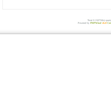
Total 0.150750(s) quer
Powered by
PHPWind
v6.0
Cer