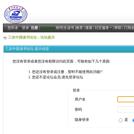
»
您尚未
登录
注册
|
返回主站
|
研究生读书
|
推荐
|
搜索
|
社区服务
|
帮助
|
订阅
三农中国读书论坛
» 论坛提示
三农中国读书论坛 提示信息
您没有登录或者您没有权限访问此页面，可能有如下几个原因:
您还没有登录或注册，暂时不能使用此功能!!
您还不是论坛会员,请先登录论坛
登录
用户名
密码
隐身登录
是