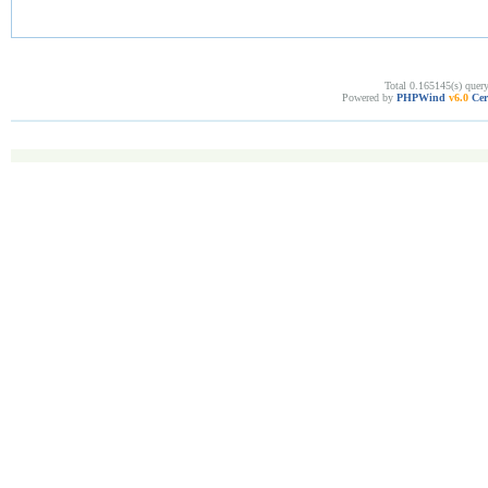
Total 0.165145(s) quer
Powered by
PHPWind
v6.0
Cer