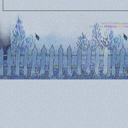
Total 0.322896(s) quer
Powered by
PHPWind
v6.0
Cer