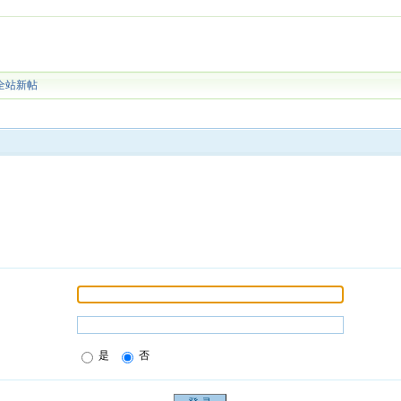
全站新帖
是
否