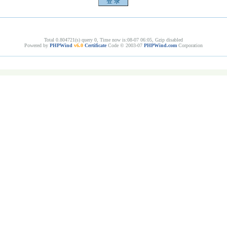
Total 0.804721(s) query 0, Time now is:08-07 06:05, Gzip disabled
Powered by
PHPWind
v6.0
Certificate
Code © 2003-07
PHPWind.com
Corporation