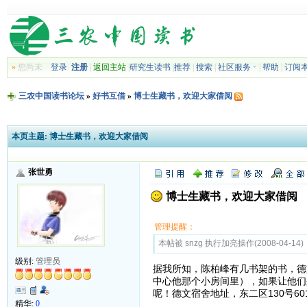
»
您尚未
登录
注册
|
返回主站
|
研究生读书
|
推荐
|
搜索
|
社区服务
|
帮助
|
订阅
三农中国读书论坛
»
好书互借
»
博士生藏书，欢迎大家借阅
本页主题:
博士生藏书，欢迎大家借阅
张世勇
博士生藏书，欢迎大家借阅
管理提醒：
本帖被 snzg 执行加亮操作(2008-04-14)
级别:
管理员
据我所知，陈柏峰有几书架的书，德
中心他那个小房间里），如果让他们
呢！德文宿舍地址，东二区130号6
精华:
0