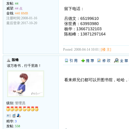
发帖:
44
威望:
留下电话：
44 点
金钱:
440 RMB
注册时间:2008-01-16
吕德文：65199610
最后登录:2017-10-20
张世勇：63993980
杨华：13667132103
陈柏峰：13871297164
Posted: 2008-04-14 10:01 |
[楼 主]
陈锋
读万卷书，行千里路！
看来师兄们都可以开图书馆，哈哈，
级别:
管理员
精华:
3
发帖:
558