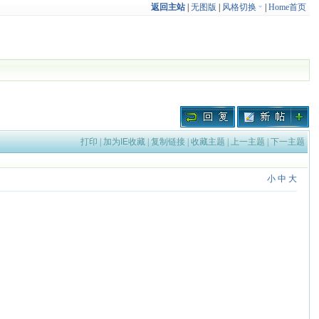
返回主站
|
无图版
|
风格切换
|
Home首页
打印
|
加为IE收藏
|
复制链接
|
收藏主题
|
上一主题
|
下一主题
小
中
大