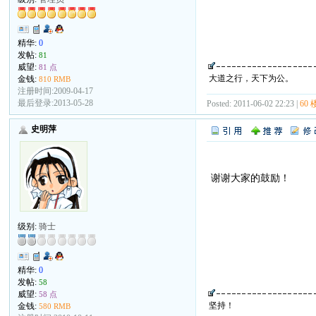
精华:
0
发帖:
81
威望:
81 点
大道之行，天下为公。
金钱:
810 RMB
注册时间:2009-04-17
最后登录:2013-05-28
Posted: 2011-06-02 22:23 |
60 
史明萍
谢谢大家的鼓励！
级别:
骑士
精华:
0
发帖:
58
威望:
58 点
坚持！
金钱:
580 RMB