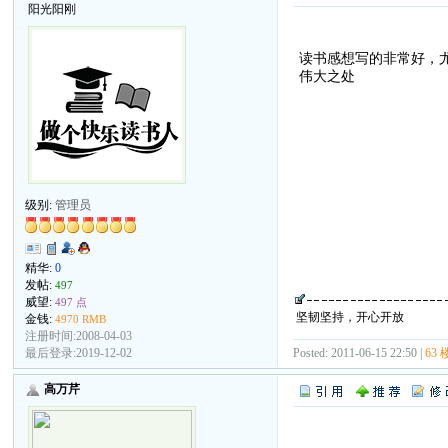
阳光阳刚
读书感想写的非常好，
伟大之处
级别:
管理员
精华:
0
发帖:
497
威望:
497 点
坚韧坚持，开心开放
金钱:
4970 RMB
注册时间:2008-04-03
Posted: 2011-06-15 22:50 |
63 
最后登录:2019-12-02
高万芹