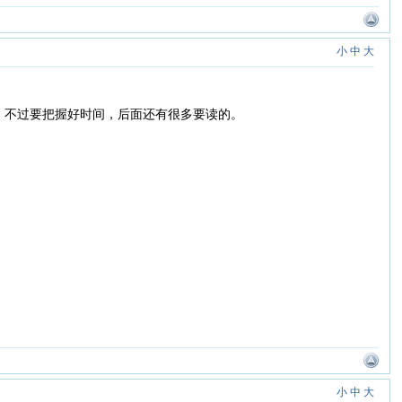
小
中
大
；不过要把握好时间，后面还有很多要读的。
小
中
大