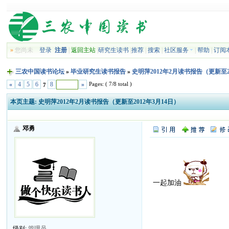
»
您尚未
登录
注册
|
返回主站
|
研究生读书
|
推荐
|
搜索
|
社区服务
|
帮助
|
订阅
三农中国读书论坛
»
毕业研究生读书报告
»
史明萍2012年2月读书报告（更新至2
Pages: ( 7/8 total )
«
4
5
6
8
»
7
本页主题:
史明萍2012年2月读书报告（更新至2012年3月14日）
邓勇
一起加油
级别:
管理员