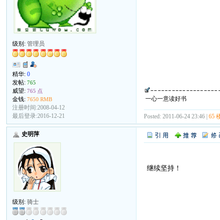
级别:
管理员
精华:
0
发帖:
765
威望:
765 点
一心一意读好书
金钱:
7650 RMB
注册时间:2008-04-12
最后登录:2016-12-21
Posted: 2011-06-24 23:46 |
65 
史明萍
继续坚持！
级别:
骑士