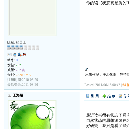
你的读书状态真是质的
级别:
精灵王
精华:
0
发帖:
252
威望:
252 点
思想作泥，汗水化雨，静待
金钱:
2520 RMB
注册时间:2010-03-29
最后登录:2011-08-26
Posted: 2011-06-16 00:42 |
64 
王海娟
最近读书很有状态了呀 
自然状态的思想源泉在
好研究。我只是看了些