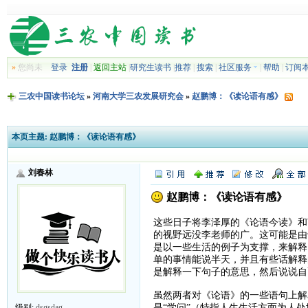
»
您尚未
登录
注册
|
返回主站
|
研究生读书
|
推荐
|
搜索
|
社区服务
|
帮助
|
订阅
三农中国读书论坛
»
河南大学三农发展研究会
»
赵鹏博：《读论语有感》
本页主题:
赵鹏博：《读论语有感》
刘春林
赵鹏博：《读论语有感》
这些日子将李泽厚的《论语今读》和
的视野远没李老师的广。这可能是由
是以一些生活的例子为支撑，来解释
单的事情能说半天，并且有些话解释
是解释一下句子的意思，然后说说自
虽然两者对《论语》的一些语句上解
是“学问”（特指人生生活方面为人
级别:
dsgsdag