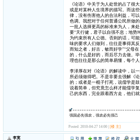
《论语》中关于为人处世的占了很大的篇
或是对某种人生境界的描写。而这些
律，没有伤害他人的合法利益，可以
色调。我想对于任何普通公民所做的
一批人选择更高的标准来为人，来处
要“天行健，君子以自强不息；地势
为约束所有人公德。否则的话，可能
味的要求人们做到，往往是事得其反
而知之者，好古，敏而好学”“父母
的，什么是好的，而后尽力去做。毕
理也往往是那么的简单易懂，每个人
李泽厚在对《论语》的解读中，以一
所必须做得吧。不是非要去强解《论
的；或者是一棍子打死，说儒学是鼓
说着简单，但究竟怎么样才能儒学复
己的东西，完全跟着西方走，他们就
强国必先强农，强农必先强己
Posted: 2010-04-27 14:00 |
[楼 主]
李宽