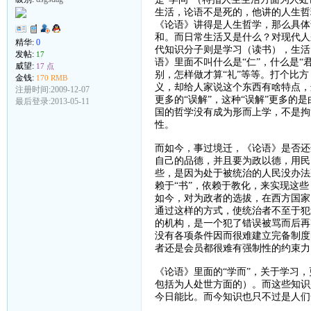
生活，论语不是死的，他讲的人生哲
《论语》讲得是人生哲学，那么具体
和。而日常生活又是什么？对现代人
精华:
0
代知识分子则是学习（读书），生活
发帖:
17
语》里面不叫什么是“仁”，什么是“
威望:
17 点
别，怎样做才算“礼”等等。打个比
金钱:
170 RMB
义，却给人家说这个东西有啥特点，
注册时间:2009-12-07
更多的“误解”，这种“误解”更多
最后登录:2013-05-11
国的哲学没有成为形而上学，不是拘
性。
而如今，事过境迁，《论语》是否还
自己的品德，并且要为政以德，用民
些，是因为处于被统治的人民没办法
赖于“书”，依赖于教化，来实现这
如今，对为政者的选拔，在西方国家
通过这样的方式，使统治者不至于犯
的机构，是一个犯了错误被骂而后再
没有各项条件因而很难建立完备制度
者还是会员都很难有强制性的约束力
《论语》里面的“学而”，关于学习
包括为人处世方面的）。而这些知识
今日能比。而今知识也只不过是人们